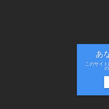
あ
このサイト
の